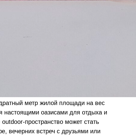
дратный метр жилой площади на вес
ся настоящими оазисами для отдыха и
outdoor-пространство может стать
е, вечерних встреч с друзьями или