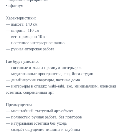
• сфагнум
Характеристики:
— высота: 140 см
— ширина: 110 см
— вес: примерно 10 кг
Подписывайтесь
на новинки и акции
— настенное интерьерное панно
— ручная авторская работа
Отправить
Где будет уместно:
— гостиные и холлы премиум-интерьеров
— медитативные пространства, спа, йога-студии
— дизайнерские квартиры, частные дома
— интерьеры в стилях: wabi-sabi, эко, минимализм, японская
эстетика, современный арт
Каталог
Большие композиции
Преимущества:
Маленькие деревья
— масштабный статусный арт-объект
Средние деревья
— полностью ручная работа, без повторов
Напольные деревья
— натуральная эстетика без ухода
Фантастические персонажи
— создаёт ощущение тишины и глубины
Панно из мха