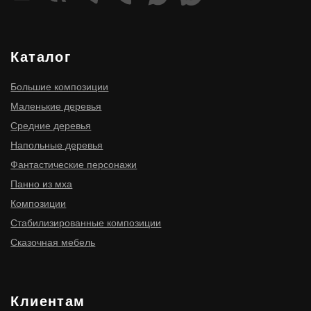
ИНН 910300116977
ОГРНИП 316910200114411
ИП Мищенко Игорь Станиславович