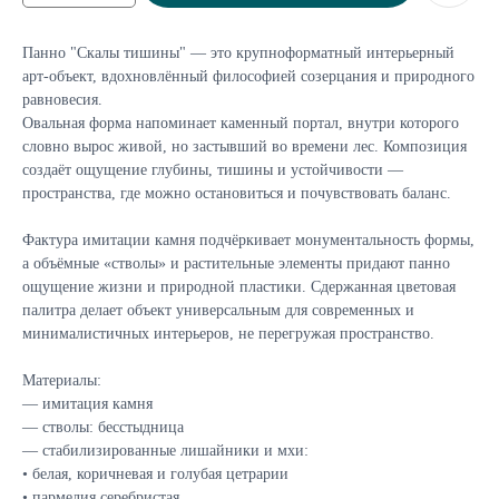
Панно "Скалы тишины" — это крупноформатный интерьерный
арт-объект, вдохновлённый философией созерцания и природного
равновесия.
Овальная форма напоминает каменный портал, внутри которого
словно вырос живой, но застывший во времени лес. Композиция
создаёт ощущение глубины, тишины и устойчивости —
пространства, где можно остановиться и почувствовать баланс.
Фактура имитации камня подчёркивает монументальность формы,
а объёмные «стволы» и растительные элементы придают панно
ощущение жизни и природной пластики. Сдержанная цветовая
палитра делает объект универсальным для современных и
минималистичных интерьеров, не перегружая пространство.
Материалы:
— имитация камня
— стволы: бесстыдница
— стабилизированные лишайники и мхи:
• белая, коричневая и голубая цетрарии
• пармелия серебристая