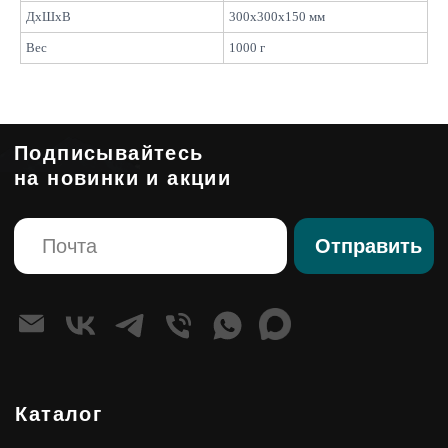
Напольные деревья
ДxШxВ
300x300x150 мм
Фантастические персонажи
Панно из мха
Вес
1000 г
Композиции
Стабилизированные композиции
Сказочная мебель
Клиентам
О компании
Корпоративным клиентам
Премиум изделия
Правовые страницы
Политика конфиденциальности
Согласие на обработку персональных данных
Оферта