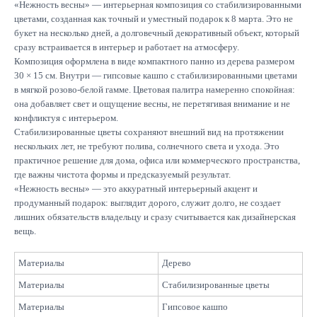
«Нежность весны» — интерьерная композиция со стабилизированными
цветами, созданная как точный и уместный подарок к 8 марта. Это не
букет на несколько дней, а долговечный декоративный объект, который
сразу встраивается в интерьер и работает на атмосферу.
Композиция оформлена в виде компактного панно из дерева размером
30 × 15 см. Внутри — гипсовые кашпо с стабилизированными цветами
в мягкой розово-белой гамме. Цветовая палитра намеренно спокойная:
она добавляет свет и ощущение весны, не перетягивая внимание и не
конфликтуя с интерьером.
Подписывайтесь
Стабилизированные цветы сохраняют внешний вид на протяжении
на новинки и акции
нескольких лет, не требуют полива, солнечного света и ухода. Это
практичное решение для дома, офиса или коммерческого пространства,
Отправить
где важны чистота формы и предсказуемый результат.
«Нежность весны» — это аккуратный интерьерный акцент и
продуманный подарок: выглядит дорого, служит долго, не создает
лишних обязательств владельцу и сразу считывается как дизайнерская
вещь.
Каталог
Материалы
Дерево
Большие композиции
Материалы
Стабилизированные цветы
Маленькие деревья
Средние деревья
Материалы
Гипсовое кашпо