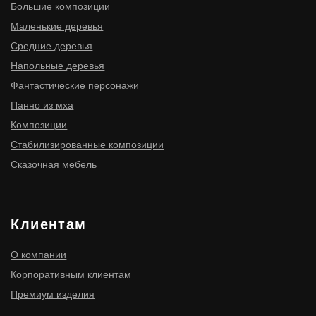
ИНН 910300116977
ОГРНИП 316910200114411
ИП Мищенко Игорь Станиславович