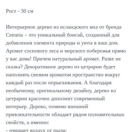
Рост - 30 см
Интерьерное дерево из исландского мха от бренда
Cetraria – это уникальный бонсай, созданный для
добавления элемента природы и уюта в ваш дом.
Аромат соснового леса и морского побережья прямо
у вас дома! Причем натуральный аромат. Разве не
сказка? Декоративное дерево из цетрарии будет
наполнять свежим ароматом пространство вокруг
каждый раз после опрыскивания. А благодаря
необычному, оригинальному дизайну, дерево из
цетрарии красочно дополнит современный
интерьер. Дерево, помимо внешней
привлекательности обладает рядом положительных
Подписывайтесь
свойств, а именно:
на новинки и акции
- очищает воздух от пыли;