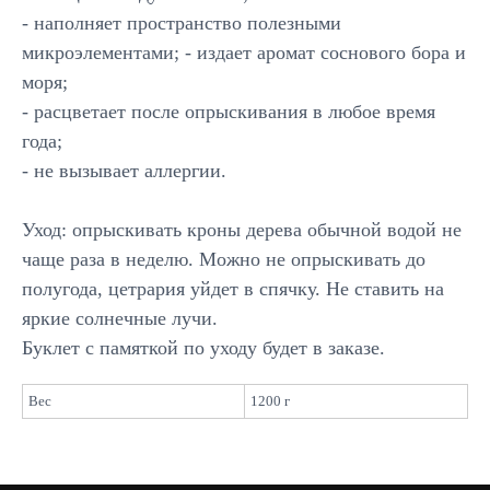
- наполняет пространство полезными
Отправить
микроэлементами; - издает аромат соснового бора и
моря;
- расцветает после опрыскивания в любое время
года;
Каталог
- не вызывает аллергии.
Большие композиции
Маленькие деревья
Уход: опрыскивать кроны дерева обычной водой не
Средние деревья
Напольные деревья
чаще раза в неделю. Можно не опрыскивать до
Фантастические персонажи
полугода, цетрария уйдет в спячку. Не ставить на
Панно из мха
яркие солнечные лучи.
Композиции
Стабилизированные композиции
Буклет с памяткой по уходу будет в заказе.
Сказочная мебель
Вес
1200 г
Клиентам
О компании
Корпоративным клиентам