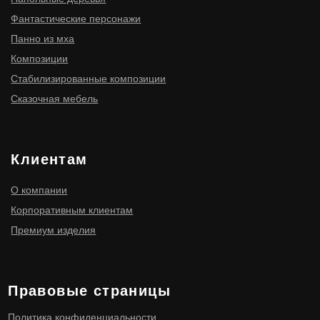
ИП Мищенко Игорь Станиславович