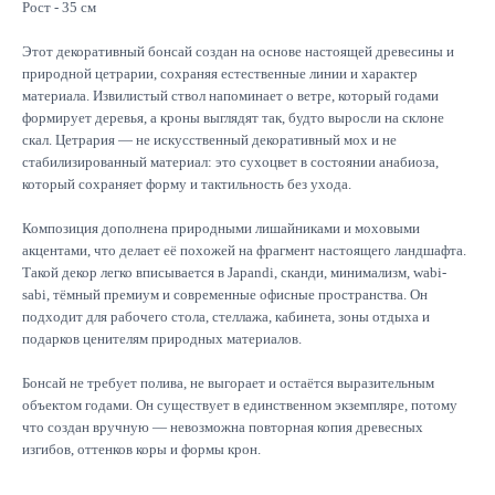
Рост - 35 см
Этот декоративный бонсай создан на основе настоящей древесины и
природной цетрарии, сохраняя естественные линии и характер
материала. Извилистый ствол напоминает о ветре, который годами
Подписывайтесь
формирует деревья, а кроны выглядят так, будто выросли на склоне
на новинки и акции
скал. Цетрария — не искусственный декоративный мох и не
стабилизированный материал: это сухоцвет в состоянии анабиоза,
который сохраняет форму и тактильность без ухода.
Отправить
Композиция дополнена природными лишайниками и моховыми
акцентами, что делает её похожей на фрагмент настоящего ландшафта.
Такой декор легко вписывается в Japandi, сканди, минимализм, wabi-
sabi, тёмный премиум и современные офисные пространства. Он
подходит для рабочего стола, стеллажа, кабинета, зоны отдыха и
Каталог
подарков ценителям природных материалов.
Большие композиции
Маленькие деревья
Бонсай не требует полива, не выгорает и остаётся выразительным
Средние деревья
объектом годами. Он существует в единственном экземпляре, потому
Напольные деревья
что создан вручную — невозможна повторная копия древесных
Фантастические персонажи
изгибов, оттенков коры и формы крон.
Панно из мха
Композиции