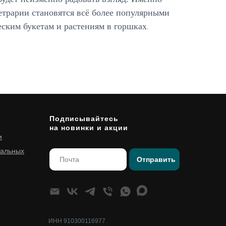
етрарии становятся всё более популярными
еским букетам и растениям в горшках
.
Подписывайтесь
на новинки и акции
и
нальных
Отправить
ИНН 910300116977