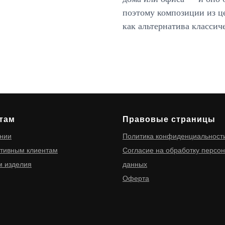
поэтому композиции из ц
как альтернатива классич
там
Правовые страницы
нии
Политика конфиденциальност
тивным клиентам
Согласие на обработку персо
 изделия
данных
Оферта