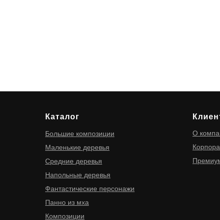
Каталог
Клиен
О компа
Большие композиции
Корпора
Маленькие деревья
Премиум
Средние деревья
Напольные деревья
Фантастические персонажи
Панно из мха
Композиции