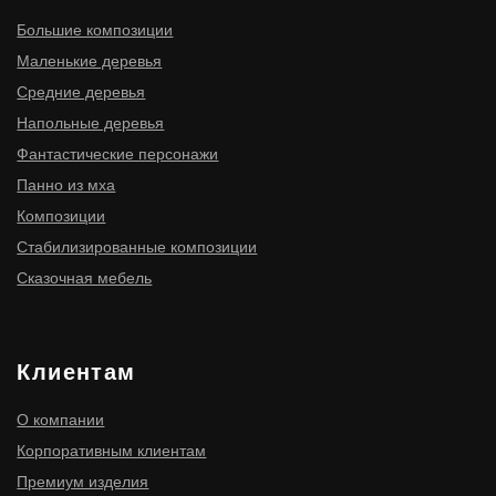
ИНН 910300116977
ОГРНИП 316910200114411
ИП Мищенко Игорь Станиславович