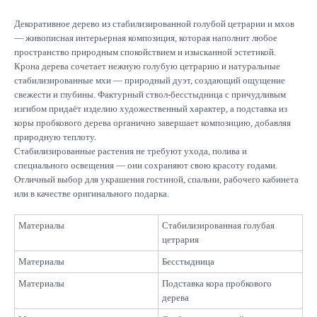
Декоративное дерево из стабилизированной голубой цетрарии и мхов
— живописная интерьерная композиция, которая наполнит любое
пространство природным спокойствием и изысканной эстетикой.
Крона дерева сочетает нежную голубую цетрарию и натуральные
стабилизированные мхи — природный дуэт, создающий ощущение
свежести и глубины. Фактурный ствол-бесстыдница с причудливым
изгибом придаёт изделию художественный характер, а подставка из
коры пробкового дерева органично завершает композицию, добавляя
Подписывайтесь
природную теплоту.
на новинки и акции
Стабилизированные растения не требуют ухода, полива и
специального освещения — они сохраняют свою красоту годами.
Отправить
Отличный выбор для украшения гостиной, спальни, рабочего кабинета
или в качестве оригинального подарка.
Материалы
Стабилизированная голубая
цетрария
Материалы
Бесстыдница
Каталог
Материалы
Подставка кора пробкового
Большие композиции
дерева
Маленькие деревья
Средние деревья