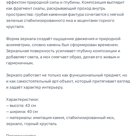
эффектом природной силы и глубины. Композиция выглядит
как фрагмент скалы, раскрывающий проход внутрь
пространства: грубая каменная фактура сочетается с мягкой
зеленью стабилизированного мха и акцентами горного
хрусталя.
Форма зеркала создаёт ощущение движения и природной
асимметрии, словно камень был сформирован временем.
Зеркальная поверхность усиливает глубину композиции и
добавляет света, а мох смягчает образ, делая его живым и
гармоничным.
Подписывайтесь
на новинки и акции
Зеркало работает не только как функциональный предмет, но
и как самостоятельный арт-объект, который притягивает взгляд
Отправить
и задаёт характер интерьеру.
Характеристики:
— высота: 43 см
— ширина: 40 см
— материалы: имитация камня, стабилизированный мох,
Каталог
зеркало, горный хрусталь
Большие композиции
Преимущества: