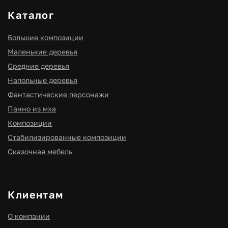
ИНН 910300116977
ОГРНИП 316910200114411
ИП Мищенко Игорь Станиславович