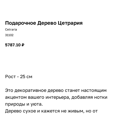
Подарочное Дерево Цетрария
Cetraria
31102
5787.10
₽
В корзину
Рост - 25 см
Это декоративное дерево станет настоящим
Подписывайтесь
на новинки и акции
акцентом вашего интерьера, добавляя нотки
природы и уюта.
Отправить
Дерево сухое и кажется не живым, но от