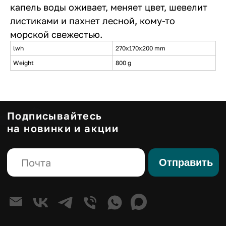
капель воды оживает, меняет цвет, шевелит
листиками и пахнет лесной, кому-то
морской свежестью.
Каталог
lwh
270x170x200 mm
Weight
800 g
Большие композиции
Маленькие деревья
Средние деревья
Напольные деревья
Фантастические персонажи
Панно из мха
Композиции
Стабилизированные композиции
Сказочная мебель
Клиентам
О компании
Корпоративным клиентам
Премиум изделия