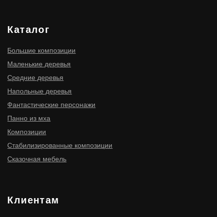
ИНН 910300116977
ОГРНИП 316910200114411
ИП Мищенко Игорь Станиславович