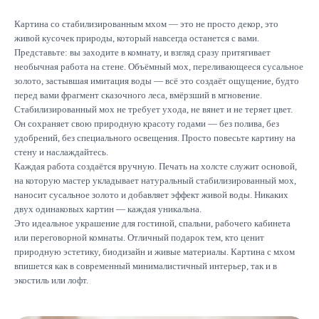
Картина со стабилизированным мхом — это не просто декор, это
живой кусочек природы, который навсегда останется с вами.
Представьте: вы заходите в комнату, и взгляд сразу притягивает
необычная работа на стене. Объёмный мох, переливающееся сусальное
золото, застывшая имитация воды — всё это создаёт ощущение, будто
перед вами фрагмент сказочного леса, вмёрзший в мгновение.
Стабилизированный мох не требует ухода, не вянет и не теряет цвет.
Он сохраняет свою природную красоту годами — без полива, без
удобрений, без специального освещения. Просто повесьте картину на
стену и наслаждайтесь.
Каждая работа создаётся вручную. Печать на холсте служит основой,
на которую мастер укладывает натуральный стабилизированный мох,
наносит сусальное золото и добавляет эффект живой воды. Никаких
двух одинаковых картин — каждая уникальна.
Это идеальное украшение для гостиной, спальни, рабочего кабинета
или переговорной комнаты. Отличный подарок тем, кто ценит
природную эстетику, биодизайн и живые материалы. Картина с мхом
впишется как в современный минималистичный интерьер, так и в
экостиль или лофт.