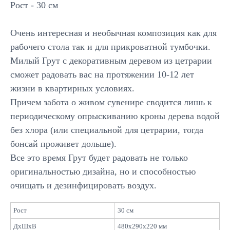
Рост - 30 см
Очень интересная и необычная композиция как для
рабочего стола так и для прикроватной тумбочки.
Милый Грут с декоративным деревом из цетрарии
сможет радовать вас на протяжении 10-12 лет
Подписывайтесь
жизни в квартирных условиях.
на новинки и акции
Причем забота о живом сувенире сводится лишь к
Отправить
периодическому опрыскиванию кроны дерева водой
без хлора (или специальной для цетрарии, тогда
бонсай проживет дольше).
Все это время Грут будет радовать не только
оригинальностью дизайна, но и способностью
Каталог
очищать и дезинфицировать воздух.
Большие композиции
Маленькие деревья
Рост
30 см
Средние деревья
Напольные деревья
ДxШxВ
480x290x220 мм