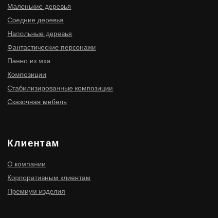
ИНН 910300116977
ОГРНИП 316910200114411
ИП Мищенко Игорь Станиславович