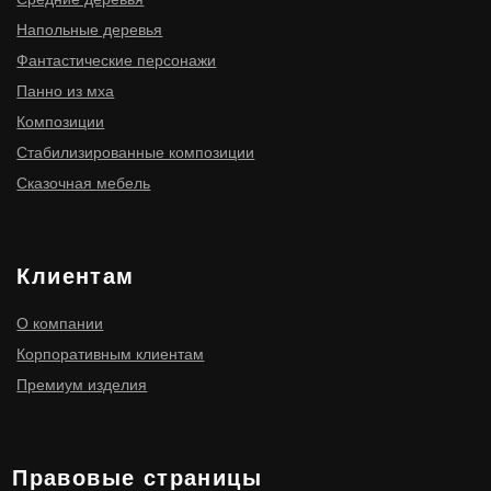
ИНН 910300116977
ОГРНИП 316910200114411
ИП Мищенко Игорь Станиславович