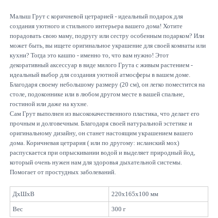
Малыш Грут с коричневой цетрарией - идеальный подарок для
создания уютного и стильного интерьера вашего дома! Хотите
порадовать свою маму, подругу или сестру особенным подарком? Или
может быть, вы ищете оригинальное украшение для своей комнаты или
кухни? Тогда это кашпо - именно то, что вам нужно! Этот
Подписывайтесь
декоративный аксессуар в виде милого Грута с живым растением -
на новинки и акции
идеальный выбор для создания уютной атмосферы в вашем доме.
Благодаря своему небольшому размеру (20 см), он легко поместится на
Отправить
столе, подоконнике или в любом другом месте в вашей спальне,
гостиной или даже на кухне.
Сам Грут выполнен из высококачественного пластика, что делает его
прочным и долговечным. Благодаря своей натуральной эстетике и
оригинальному дизайну, он станет настоящим украшением вашего
дома. Коричневая цетрария ( или по другому: исланский мох)
Каталог
распускается при опрыскивании водой и выделяет природный йод,
который очень нужен нам для здоровья дыхательной системы.
Большие композиции
Помогает от простудных заболеваний.
Маленькие деревья
Средние деревья
ДxШxВ
220x165x100 мм
Напольные деревья
Фантастические персонажи
Вес
300 г
Панно из мха