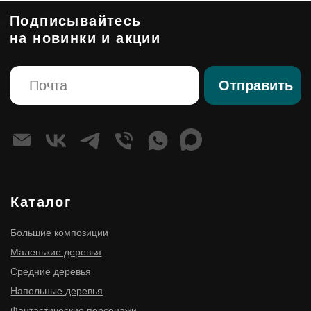
Оферта
ИНН 910300116977
ОГРНИП 316910200114411
ИП Мищенко Игорь Станиславович