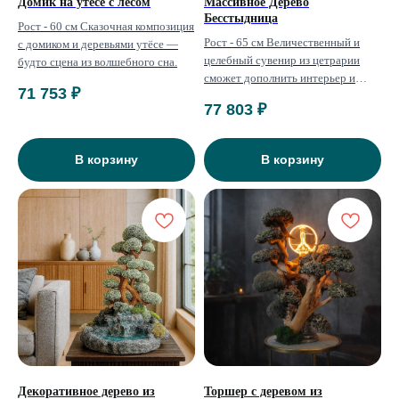
Домик на утёсе с лесом
Массивное Дерево
Бесстыдница
Рост - 60 см Сказочная композиция
Рост - 65 см Величественный и
с домиком и деревьями утёсе —
целебный сувенир из цетрарии
будто сцена из волшебного сна.
сможет дополнить интерьер и
71 753
₽
освежить пространство любого
77 803
₽
дома.
В корзину
В корзину
Декоративное дерево из
Торшер с деревом из