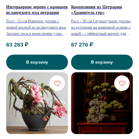
Интерьерное дерево с кронами
Композиция из Цетрарии
исландского мха цетрарии
«Хранитель гор»
Рост - 53 см Изящное дерево с
Рост - 50 см Скульптурное дерево
живой кроной из исландского мха.
из цетрарии на каменной основе с
Аромат леса и моря прямо у вас в
аркой — эффектный акцент для
квартире. Полезно для
интерьера, объединяющий
63 283
₽
67 276
₽
дыхательной системы и не требует
природу и эстетику.
ухода.
В корзину
В корзину