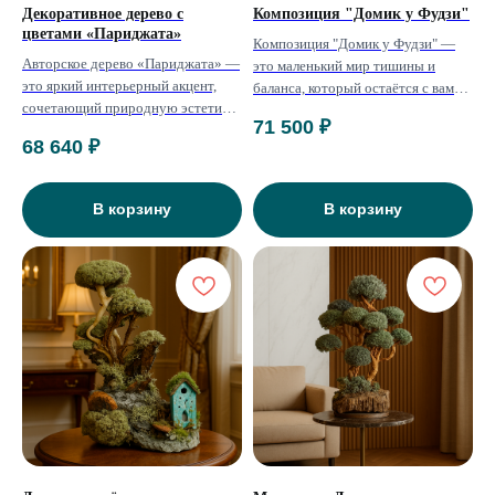
Декоративное дерево с
Композиция "Домик у Фудзи"
цветами «Париджата»
Композиция "Домик у Фудзи" —
Авторское дерево «Париджата» —
это маленький мир тишины и
это яркий интерьерный акцент,
баланса, который остаётся с вами
сочетающий природную эстетику
каждый день.
71 500
₽
и выразительную цветочную
68 640
₽
композицию. Изящный ствол из
натуральной лозы формирует
динамичную, живую форму, а
В корзину
В корзину
крупные декоративные цветы
придают изделию эффект роскоши
и художественной глубины.