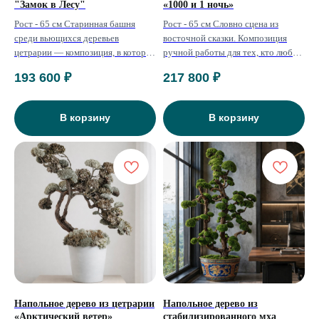
"Замок в Лесу"
«1000 и 1 ночь»
Рост - 65 см Старинная башня
Рост - 65 см Словно сцена из
среди вьющихся деревьев
восточной сказки. Композиция
цетрарии — композиция, в которой
ручной работы для тех, кто любит
живёт волшебство. Огоньки в
атмосферу волшебства и тишины.
193 600
₽
217 800
₽
окнах будто зовут заглянуть
внутрь.
В корзину
В корзину
Напольное дерево из цетрарии
Напольное дерево из
«Арктический ветер»
стабилизированного мха