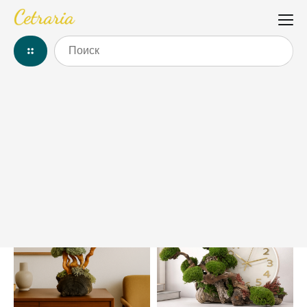
Главная
/
Каталог
/
Большие деревья
Большие деревья из цетрарии