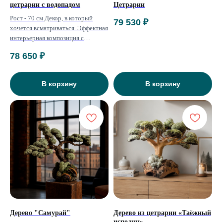
цетрарии с водопадом
Цетрарии
Рост - 70 см Декор, в который
79 530
₽
хочется всматриваться. Эффектная
интерьерная композиция с
водопадом и деревьями из
78 650
₽
цетрарии — как застывший кадр из
дзен-сада.
В корзину
В корзину
Дерево "Самурай"
Дерево из цетрарии «Таёжный
исполин»