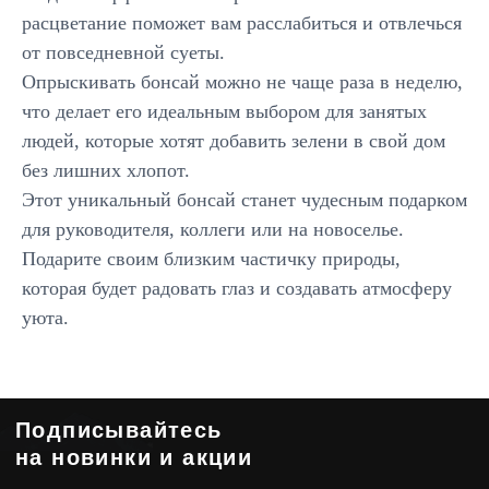
расцветание поможет вам расслабиться и отвлечься
от повседневной суеты.
Опрыскивать бонсай можно не чаще раза в неделю,
Каталог
что делает его идеальным выбором для занятых
Большие композиции
людей, которые хотят добавить зелени в свой дом
Маленькие деревья
без лишних хлопот.
Средние деревья
Напольные деревья
Этот уникальный бонсай станет чудесным подарком
Фантастические персонажи
для руководителя, коллеги или на новоселье.
Панно из мха
Подарите своим близким частичку природы,
Композиции
Стабилизированные композиции
которая будет радовать глаз и создавать атмосферу
Сказочная мебель
уюта.
Клиентам
О компании
Корпоративным клиентам
Премиум изделия