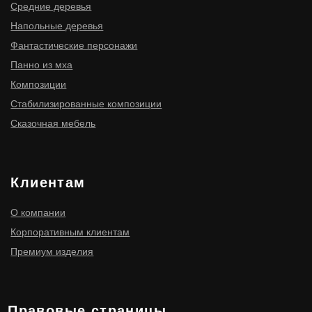
ИНН 910300116977
ОГРНИП 316910200114411
ИП Мищенко Игорь Станиславович