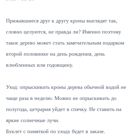
Прижавшиеся друг к другу кроны выглядят так,
словно целуются, не правда ли? Именно поэтому
Подписывайтесь
такое дерево может стать замечательным подарком
на новинки и акции
второй половинке на день рождения, день
Отправить
влюбленных или годовщину.
Уход: опрыскивать кроны дерева обычной водой не
Каталог
чаще раза в неделю. Можно не опрыскивать до
Большие композиции
полугода, цетрария уйдет в спячку. Не ставить на
Маленькие деревья
Средние деревья
яркие солнечные лучи.
Напольные деревья
Фантастические персонажи
Буклет с памяткой по уходу будет в заказе
.